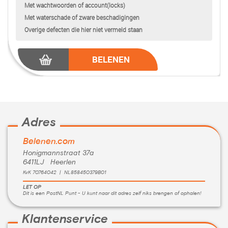
Met wachtwoorden of account(locks)
Met waterschade of zware beschadigingen
Overige defecten die hier niet vermeld staan
BELENEN
Adres
Belenen.com
Honigmannstraat 37a
6411LJ Heerlen
KvK 70764042 | NL858450379B01
LET OP
Dit is een PostNL Punt - U kunt naar dit adres zelf niks brengen of ophalen!
Klantenservice