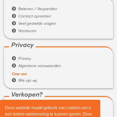

Belenen / Verpanden

Contact opnemen

Veel gestelde vragen

Vacatures
Privacy

Privacy

Algemene voorwaarden
Over ons

Wie zijn wij
Verkopen?
Deze website maakt gebruik van cookies om u

WeBuyIt.nl
een betere webervaring te kunnen geven. Door

LaptopVerkopen.eu