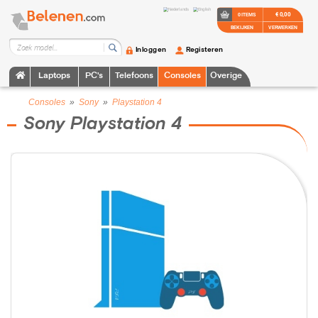
€ 0,00
0 ITEMS
BEKIJKEN
VERWERKEN
Inloggen
Registeren
Laptops
PC's
Telefoons
Consoles
Overige
Consoles
»
Sony
»
Playstation 4
Sony Playstation 4