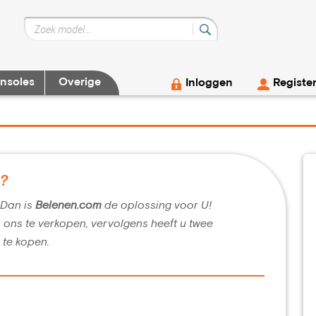
nsoles
Overige
Inloggen
Registe
g?
? Dan is
Belenen.com
de oplossing voor U!
n ons te verkopen, vervolgens heeft u twee
 te kopen.