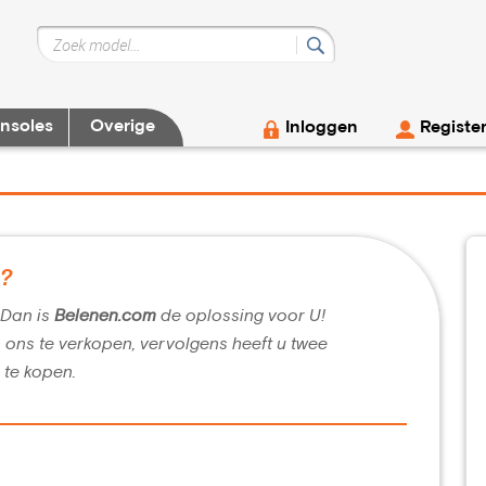
nsoles
Overige
Inloggen
Registe
g?
? Dan is
Belenen.com
de oplossing voor U!
n ons te verkopen, vervolgens heeft u twee
 te kopen.