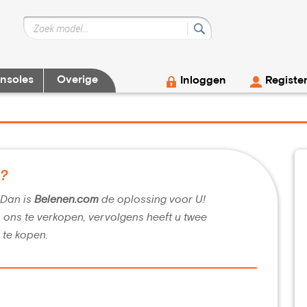
nsoles
Overige
Inloggen
Registe
g?
? Dan is
Belenen.com
de oplossing voor U!
n ons te verkopen, vervolgens heeft u twee
 te kopen.