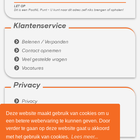
LET OP
Dit is een PostNL Punt - U kunt naar dit adres zelf niks brengen of ophalen!
Klantenservice

Belenen / Verpanden

Contact opnemen

Veel gestelde vragen

Vacatures
Privacy

Privacy

Algemene voorwaarden
Deze website maakt gebruik van cookies om u
een betere webervaring te kunnen geven. Door
Over ons

verder te gaan op deze website gaat u akkoord
Wie zijn wij
met het gebruik van cookies.
Lees meer...