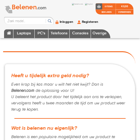
€ 0,00
0 ITEMS
BEKIJKEN
VERWERKEN
Inloggen
Registeren
Laptops
PC's
Telefoons
Consoles
Overige
Heeft u tijdelijk extra geld nodig?
Even krap bij kas maar u wilt het niet kwijt? Dan is
Belenen.com
de oplossing voor U!
U beleent het product door het tijdelijk aan ons te verkopen,
vervolgens heeft u twee maanden de tijd om uw product weer
terug te kopen.
Wat is belenen nu eigenlijk?
Belenen is een populaire mogelijkheid om uw product te