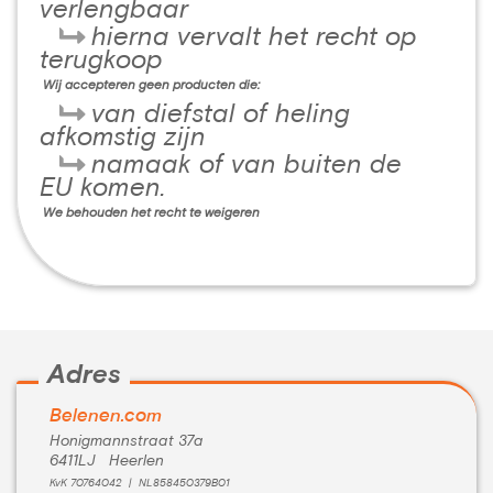
verlengbaar
hierna vervalt het recht op
terugkoop
Wij accepteren geen producten die:
van diefstal of heling
afkomstig zijn
namaak of van buiten de
EU komen.
We behouden het recht te weigeren
Adres
Belenen.com
Honigmannstraat 37a
6411LJ Heerlen
KvK 70764042 | NL858450379B01