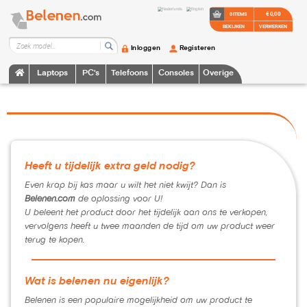
€ 0,00
0 ITEMS
BEKIJKEN
VERWERKEN
Inloggen
Registeren
Laptops
PC's
Telefoons
Consoles
Overige
Heeft u tijdelijk extra geld nodig?
Even krap bij kas maar u wilt het niet kwijt? Dan is
Belenen.com
de oplossing voor U!
U beleent het product door het tijdelijk aan ons te verkopen,
vervolgens heeft u twee maanden de tijd om uw product weer
terug te kopen.
Wat is belenen nu eigenlijk?
Belenen is een populaire mogelijkheid om uw product te