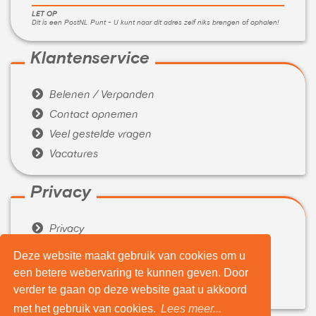
LET OP
Dit is een PostNL Punt - U kunt naar dit adres zelf niks brengen of ophalen!
Klantenservice

Belenen / Verpanden

Contact opnemen

Veel gestelde vragen

Vacatures
Privacy

Privacy

Algemene voorwaarden
Deze website maakt gebruik van cookies om u
een betere webervaring te kunnen geven. Door
Over ons

verder te gaan op deze website gaat u akkoord
Wie zijn wij
met het gebruik van cookies.
Lees meer...