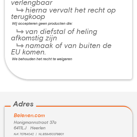
verlengbaar
hierna vervalt het recht op
terugkoop
Wij accepteren geen producten die:
van diefstal of heling
afkomstig zijn
namaak of van buiten de
EU komen.
We behouden het recht te weigeren
Adres
Belenen.com
Honigmannstraat 37a
6411LJ Heerlen
KvK 70764042 | NL858450379B01