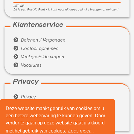
LET OP
Dit is een PostNL Punt - U kunt naar dit adres zelf niks brengen of ophalen!
Klantenservice

Belenen / Verpanden

Contact opnemen

Veel gestelde vragen

Vacatures
Privacy

Privacy

Algemene voorwaarden
Deze website maakt gebruik van cookies om u
een betere webervaring te kunnen geven. Door
Over ons

verder te gaan op deze website gaat u akkoord
Wie zijn wij
met het gebruik van cookies.
Lees meer...