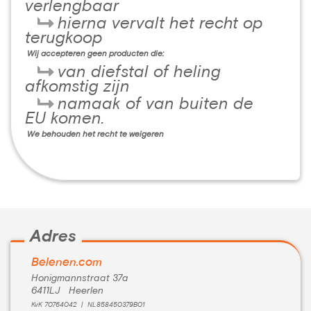
verlengbaar
hierna vervalt het recht op
terugkoop
Wij accepteren geen producten die:
van diefstal of heling
afkomstig zijn
namaak of van buiten de
EU komen.
We behouden het recht te weigeren
Adres
Belenen.com
Honigmannstraat 37a
6411LJ Heerlen
KvK 70764042 | NL858450379B01