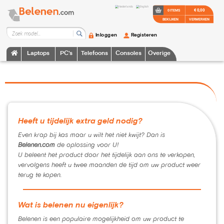
€ 0,00
0 ITEMS
BEKIJKEN
VERWERKEN
Inloggen
Registeren
Laptops
PC's
Telefoons
Consoles
Overige
Heeft u tijdelijk extra geld nodig?
Even krap bij kas maar u wilt het niet kwijt? Dan is
Belenen.com
de oplossing voor U!
U beleent het product door het tijdelijk aan ons te verkopen,
vervolgens heeft u twee maanden de tijd om uw product weer
terug te kopen.
Wat is belenen nu eigenlijk?
Belenen is een populaire mogelijkheid om uw product te