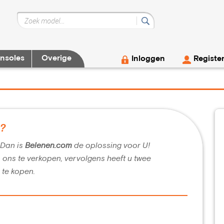
nsoles
Overige
Inloggen
Registe
g?
? Dan is
Belenen.com
de oplossing voor U!
n ons te verkopen, vervolgens heeft u twee
 te kopen.