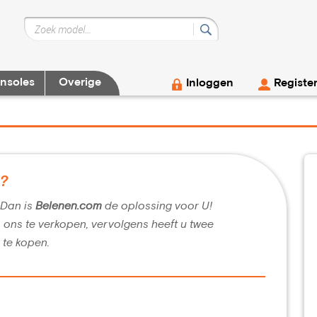
nsoles
Overige
Inloggen
Registe
g?
? Dan is
Belenen.com
de oplossing voor U!
n ons te verkopen, vervolgens heeft u twee
 te kopen.