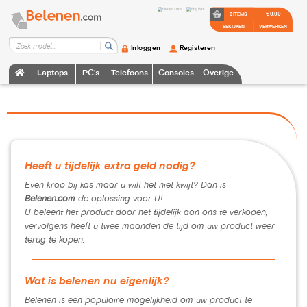
€ 0,00
0 ITEMS
BEKIJKEN
VERWERKEN
Inloggen
Registeren
Laptops
PC's
Telefoons
Consoles
Overige
Heeft u tijdelijk extra geld nodig?
Even krap bij kas maar u wilt het niet kwijt? Dan is
Belenen.com
de oplossing voor U!
U beleent het product door het tijdelijk aan ons te verkopen,
vervolgens heeft u twee maanden de tijd om uw product weer
terug te kopen.
Wat is belenen nu eigenlijk?
Belenen is een populaire mogelijkheid om uw product te