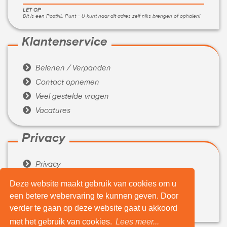
LET OP
Dit is een PostNL Punt - U kunt naar dit adres zelf niks brengen of ophalen!
Klantenservice

Belenen / Verpanden

Contact opnemen

Veel gestelde vragen

Vacatures
Privacy

Privacy

Algemene voorwaarden
Deze website maakt gebruik van cookies om u
een betere webervaring te kunnen geven. Door
Over ons

verder te gaan op deze website gaat u akkoord
Wie zijn wij
met het gebruik van cookies.
Lees meer...