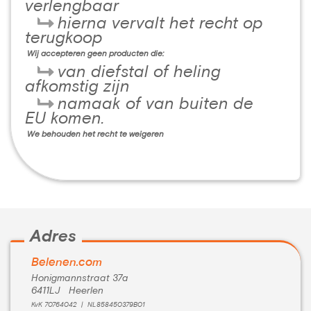
verlengbaar
hierna vervalt het recht op
terugkoop
Wij accepteren geen producten die:
van diefstal of heling
afkomstig zijn
namaak of van buiten de
EU komen.
We behouden het recht te weigeren
Adres
Belenen.com
Honigmannstraat 37a
6411LJ Heerlen
KvK 70764042 | NL858450379B01