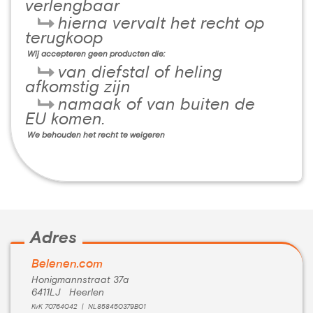
verlengbaar
hierna vervalt het recht op
terugkoop
Wij accepteren geen producten die:
van diefstal of heling
afkomstig zijn
namaak of van buiten de
EU komen.
We behouden het recht te weigeren
Adres
Belenen.com
Honigmannstraat 37a
6411LJ Heerlen
KvK 70764042 | NL858450379B01