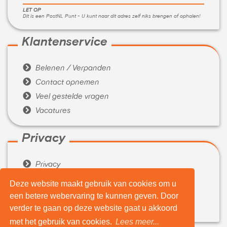
LET OP
Dit is een PostNL Punt - U kunt naar dit adres zelf niks brengen of ophalen!
Klantenservice

Belenen / Verpanden

Contact opnemen

Veel gestelde vragen

Vacatures
Privacy

Privacy

Algemene voorwaarden
Deze website maakt gebruik van cookies om u
een betere webervaring te kunnen geven. Door
Over ons

verder te gaan op deze website gaat u akkoord
Wie zijn wij
met het gebruik van cookies.
Lees meer...