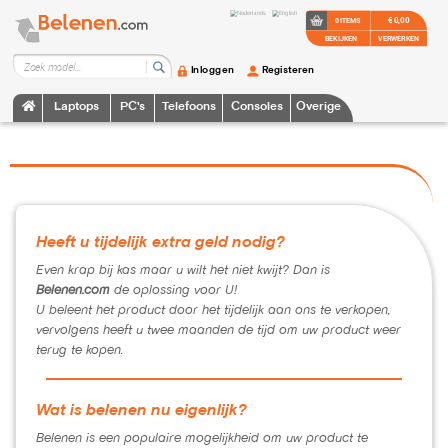
€ 0,00
0 ITEMS
BEKIJKEN
VERWERKEN
Inloggen
Registeren
Laptops
PC's
Telefoons
Consoles
Overige
Heeft u tijdelijk extra geld nodig?
Even krap bij kas maar u wilt het niet kwijt? Dan is
Belenen.com
de oplossing voor U!
U beleent het product door het tijdelijk aan ons te verkopen,
vervolgens heeft u twee maanden de tijd om uw product weer
terug te kopen.
Wat is belenen nu eigenlijk?
Belenen is een populaire mogelijkheid om uw product te