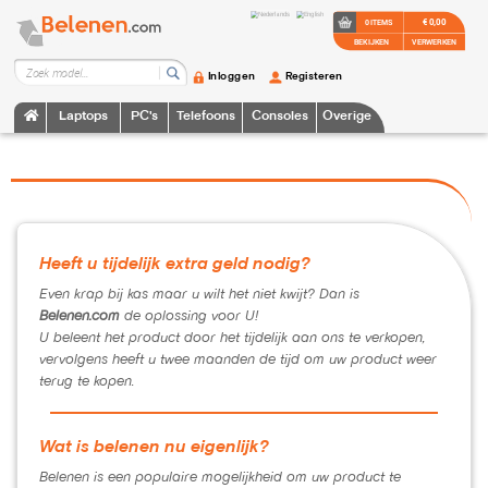
€ 0,00
0 ITEMS
BEKIJKEN
VERWERKEN
Inloggen
Registeren
Laptops
PC's
Telefoons
Consoles
Overige
Heeft u tijdelijk extra geld nodig?
Even krap bij kas maar u wilt het niet kwijt? Dan is
Belenen.com
de oplossing voor U!
U beleent het product door het tijdelijk aan ons te verkopen,
vervolgens heeft u twee maanden de tijd om uw product weer
terug te kopen.
Wat is belenen nu eigenlijk?
Belenen is een populaire mogelijkheid om uw product te