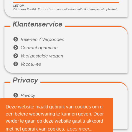
LET OP
Dit is een PostNL Punt - U kunt naar dit adres zelf niks brengen of ophalen!
Klantenservice

Belenen / Verpanden

Contact opnemen

Veel gestelde vragen

Vacatures
Privacy

Privacy

Algemene voorwaarden
Deze website maakt gebruik van cookies om u
een betere webervaring te kunnen geven. Door
Over ons

verder te gaan op deze website gaat u akkoord
Wie zijn wij
met het gebruik van cookies.
Lees meer...