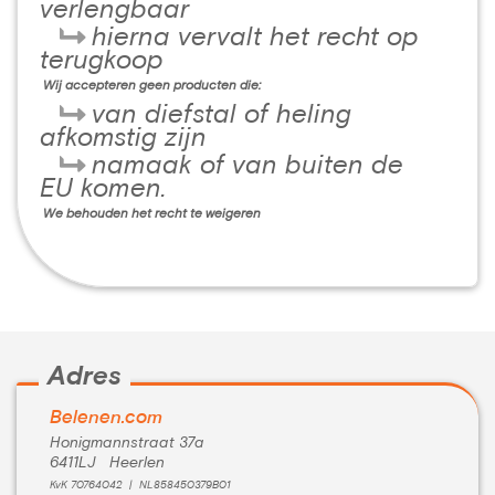
verlengbaar
hierna vervalt het recht op
terugkoop
Wij accepteren geen producten die:
van diefstal of heling
afkomstig zijn
namaak of van buiten de
EU komen.
We behouden het recht te weigeren
Adres
Belenen.com
Honigmannstraat 37a
6411LJ Heerlen
KvK 70764042 | NL858450379B01