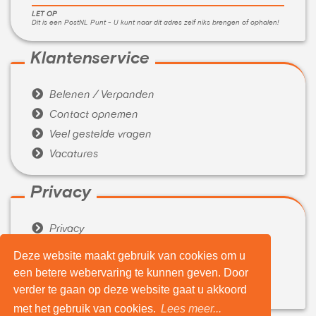
LET OP
Dit is een PostNL Punt - U kunt naar dit adres zelf niks brengen of ophalen!
Klantenservice

Belenen / Verpanden

Contact opnemen

Veel gestelde vragen

Vacatures
Privacy

Privacy

Algemene voorwaarden
Deze website maakt gebruik van cookies om u
een betere webervaring te kunnen geven. Door
Over ons

verder te gaan op deze website gaat u akkoord
Wie zijn wij
met het gebruik van cookies.
Lees meer...