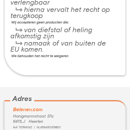
verlengbaar
hierna vervalt het recht op
terugkoop
Wij accepteren geen producten die:
van diefstal of heling
afkomstig zijn
namaak of van buiten de
EU komen.
We behouden het recht te weigeren
Adres
Belenen.com
Honigmannstraat 37a
6411LJ Heerlen
KvK 70764042 | NL858450379B01