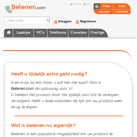
€ 0,00
0 ITEMS
BEKIJKEN
VERWERKEN
Inloggen
Registeren
Laptops
PC's
Telefoons
Consoles
Overige
Heeft u tijdelijk extra geld nodig?
Even krap bij kas maar u wilt het niet kwijt? Dan is
Belenen.com
de oplossing voor U!
U beleent het product door het tijdelijk aan ons te verkopen,
vervolgens heeft u twee maanden de tijd om uw product weer
terug te kopen.
Wat is belenen nu eigenlijk?
Belenen is een populaire mogelijkheid om uw product te