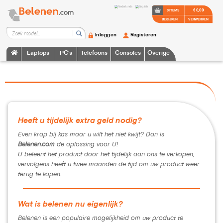
€ 0,00
0 ITEMS
BEKIJKEN
VERWERKEN
Inloggen
Registeren
Laptops
PC's
Telefoons
Consoles
Overige
Heeft u tijdelijk extra geld nodig?
Even krap bij kas maar u wilt het niet kwijt? Dan is
Belenen.com
de oplossing voor U!
U beleent het product door het tijdelijk aan ons te verkopen,
vervolgens heeft u twee maanden de tijd om uw product weer
terug te kopen.
Wat is belenen nu eigenlijk?
Belenen is een populaire mogelijkheid om uw product te