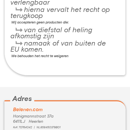
verlengbaar
hierna vervalt het recht op
terugkoop
Wij accepteren geen producten die:
van diefstal of heling
afkomstig zijn
namaak of van buiten de
EU komen.
We behouden het recht te weigeren
Adres
Belenen.com
Honigmannstraat 37a
6411LJ Heerlen
KvK 70764042 | NL858450379B01