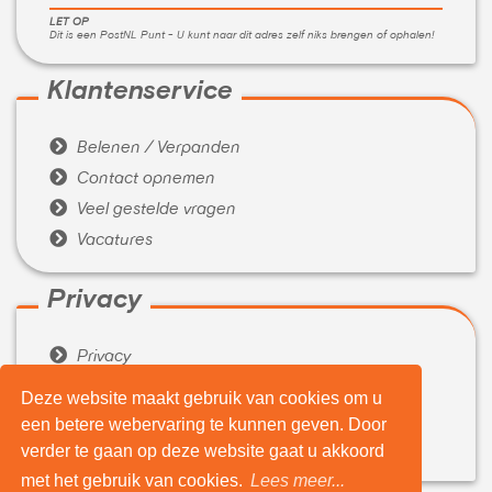
LET OP
Dit is een PostNL Punt - U kunt naar dit adres zelf niks brengen of ophalen!
Klantenservice

Belenen / Verpanden

Contact opnemen

Veel gestelde vragen

Vacatures
Privacy

Privacy

Algemene voorwaarden
Deze website maakt gebruik van cookies om u
een betere webervaring te kunnen geven. Door
Over ons

verder te gaan op deze website gaat u akkoord
Wie zijn wij
met het gebruik van cookies.
Lees meer...