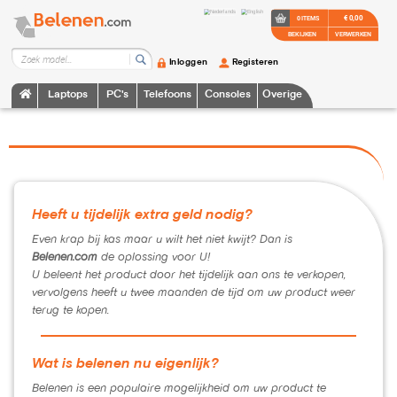
€ 0,00
0 ITEMS
BEKIJKEN
VERWERKEN
Inloggen
Registeren
Laptops
PC's
Telefoons
Consoles
Overige
Heeft u tijdelijk extra geld nodig?
Even krap bij kas maar u wilt het niet kwijt? Dan is
Belenen.com
de oplossing voor U!
U beleent het product door het tijdelijk aan ons te verkopen,
vervolgens heeft u twee maanden de tijd om uw product weer
terug te kopen.
Wat is belenen nu eigenlijk?
Belenen is een populaire mogelijkheid om uw product te