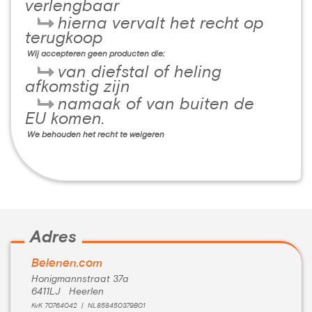
verlengbaar
hierna vervalt het recht op
terugkoop
Wij accepteren geen producten die:
van diefstal of heling
afkomstig zijn
namaak of van buiten de
EU komen.
We behouden het recht te weigeren
Adres
Belenen.com
Honigmannstraat 37a
6411LJ Heerlen
KvK 70764042 | NL858450379B01