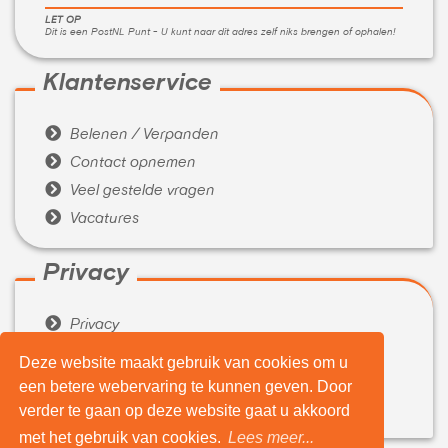
LET OP
Dit is een PostNL Punt - U kunt naar dit adres zelf niks brengen of ophalen!
Klantenservice

Belenen / Verpanden

Contact opnemen

Veel gestelde vragen

Vacatures
Privacy

Privacy

Algemene voorwaarden
Deze website maakt gebruik van cookies om u
een betere webervaring te kunnen geven. Door
Over ons

verder te gaan op deze website gaat u akkoord
Wie zijn wij
met het gebruik van cookies.
Lees meer...