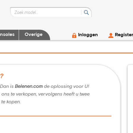
nsoles
Overige
Inloggen
Registe
g?
? Dan is
Belenen.com
de oplossing voor U!
n ons te verkopen, vervolgens heeft u twee
 te kopen.