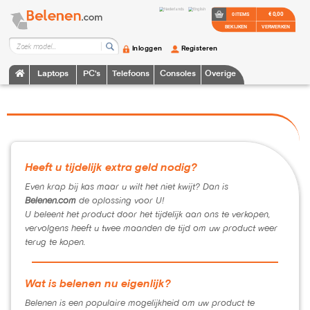
€ 0,00
0 ITEMS
BEKIJKEN
VERWERKEN
Inloggen
Registeren
Laptops
PC's
Telefoons
Consoles
Overige
Heeft u tijdelijk extra geld nodig?
Even krap bij kas maar u wilt het niet kwijt? Dan is
Belenen.com
de oplossing voor U!
U beleent het product door het tijdelijk aan ons te verkopen,
vervolgens heeft u twee maanden de tijd om uw product weer
terug te kopen.
Wat is belenen nu eigenlijk?
Belenen is een populaire mogelijkheid om uw product te