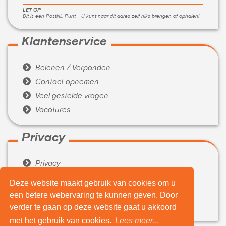
LET OP
Dit is een PostNL Punt - U kunt naar dit adres zelf niks brengen of ophalen!
Klantenservice

Belenen / Verpanden

Contact opnemen

Veel gestelde vragen

Vacatures
Privacy

Privacy

Algemene voorwaarden
Deze website maakt gebruik van cookies om u
een betere webervaring te kunnen geven. Door
Over ons

verder te gaan op deze website gaat u akkoord
Wie zijn wij
met het gebruik van cookies.
Lees meer...