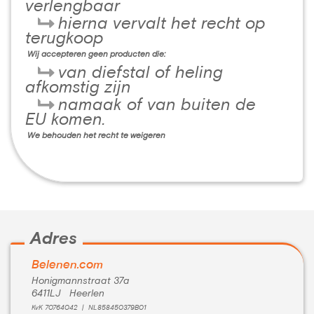
verlengbaar
hierna vervalt het recht op
terugkoop
Wij accepteren geen producten die:
van diefstal of heling
afkomstig zijn
namaak of van buiten de
EU komen.
We behouden het recht te weigeren
Adres
Belenen.com
Honigmannstraat 37a
6411LJ Heerlen
KvK 70764042 | NL858450379B01