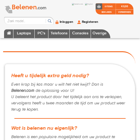
€ 0,00
0 ITEMS
BEKIJKEN
VERWERKEN
Inloggen
Registeren
Laptops
PC's
Telefoons
Consoles
Overige
Heeft u tijdelijk extra geld nodig?
Even krap bij kas maar u wilt het niet kwijt? Dan is
Belenen.com
de oplossing voor U!
U beleent het product door het tijdelijk aan ons te verkopen,
vervolgens heeft u twee maanden de tijd om uw product weer
terug te kopen.
Wat is belenen nu eigenlijk?
Belenen is een populaire mogelijkheid om uw product te