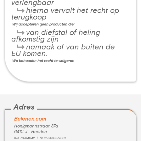
verlengbaar
hierna vervalt het recht op
terugkoop
Wij accepteren geen producten die:
van diefstal of heling
afkomstig zijn
namaak of van buiten de
EU komen.
We behouden het recht te weigeren
Adres
Belenen.com
Honigmannstraat 37a
6411LJ Heerlen
KvK 70764042 | NL858450379B01