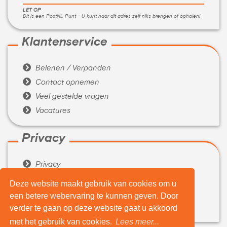
LET OP
Dit is een PostNL Punt - U kunt naar dit adres zelf niks brengen of ophalen!
Klantenservice

Belenen / Verpanden

Contact opnemen

Veel gestelde vragen

Vacatures
Privacy

Privacy

Algemene voorwaarden
Deze website maakt gebruik van cookies om u
een betere webervaring te kunnen geven. Door
Over ons

verder te gaan op deze website gaat u akkoord
Wie zijn wij
met het gebruik van cookies.
Lees meer...