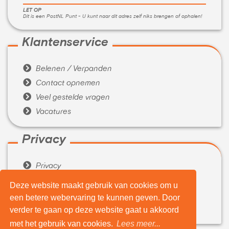
LET OP
Dit is een PostNL Punt - U kunt naar dit adres zelf niks brengen of ophalen!
Klantenservice

Belenen / Verpanden

Contact opnemen

Veel gestelde vragen

Vacatures
Privacy

Privacy

Algemene voorwaarden
Deze website maakt gebruik van cookies om u
een betere webervaring te kunnen geven. Door
Over ons

verder te gaan op deze website gaat u akkoord
Wie zijn wij
met het gebruik van cookies.
Lees meer...