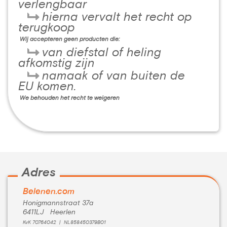
verlengbaar
hierna vervalt het recht op
terugkoop
Wij accepteren geen producten die:
van diefstal of heling
afkomstig zijn
namaak of van buiten de
EU komen.
We behouden het recht te weigeren
Adres
Belenen.com
Honigmannstraat 37a
6411LJ Heerlen
KvK 70764042 | NL858450379B01