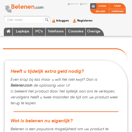
€ 0,00
0 ITEMS
BEKIJKEN
VERWERKEN
Inloggen
Registeren
Laptops
PC's
Telefoons
Consoles
Overige
Heeft u tijdelijk extra geld nodig?
Even krap bij kas maar u wilt het niet kwijt? Dan is
Belenen.com
de oplossing voor U!
U beleent het product door het tijdelijk aan ons te verkopen,
vervolgens heeft u twee maanden de tijd om uw product weer
terug te kopen.
Wat is belenen nu eigenlijk?
Belenen is een populaire mogelijkheid om uw product te