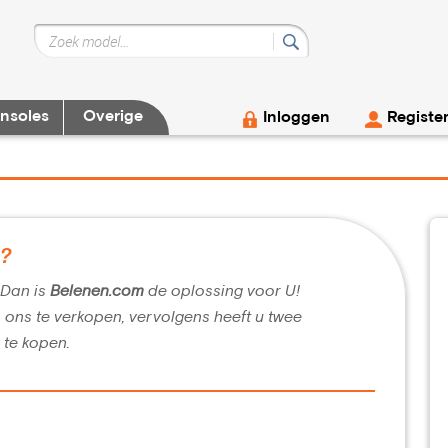
nsoles
Overige
Inloggen
Registe
g?
? Dan is
Belenen.com
de oplossing voor U!
n ons te verkopen, vervolgens heeft u twee
 te kopen.