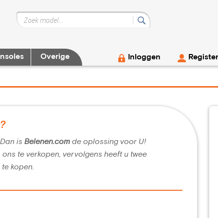
nsoles
Overige
Inloggen
Registe
g?
? Dan is
Belenen.com
de oplossing voor U!
n ons te verkopen, vervolgens heeft u twee
 te kopen.